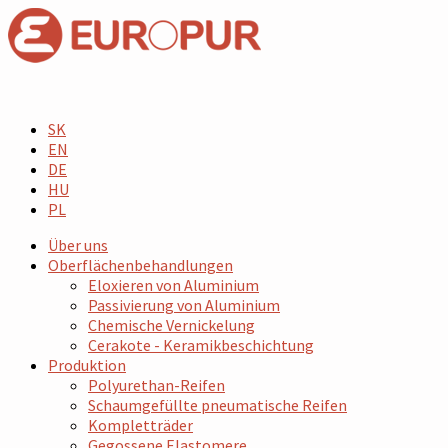
SK
EN
DE
HU
PL
Über uns
Oberflächenbehandlungen
Eloxieren von Aluminium
Passivierung von Aluminium
Chemische Vernickelung
Cerakote - Keramikbeschichtung
Produktion
Polyurethan-Reifen
Schaumgefüllte pneumatische Reifen
Kompletträder
Gegossene Elastomere