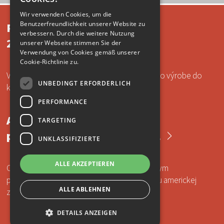
GERMAN
Wir verwenden Cookies, um die
Benutzerfreundlichkeit unserer Website zu
Prevádzka do konca roka
ENGLISH
verbessern. Durch die weitere Nutzung
2024
unserer Webseite stimmen Sie der
HUNGARIAN
Verwendung von Cookies gemäß unserer
Cookie-Richtlinie zu.
Vážení zákazníci, radi by sme Vás informovali o výrobe do
UNBEDINGT ERFORDERLICH
konca roka 2024.
PERFORMANCE
Aplikovanie keramického
TARGETING
povlaku značky CERACOTE
UNKLASSIFIZIERTE
ALLE AKZEPTIEREN
Od októbra 2021 sme pre Slovensko oficiálnym
partnerom pre aplikáciu keramického povlaku americkej
ALLE ABLEHNEN
značky CERACOTE.
DETAILS ANZEIGEN