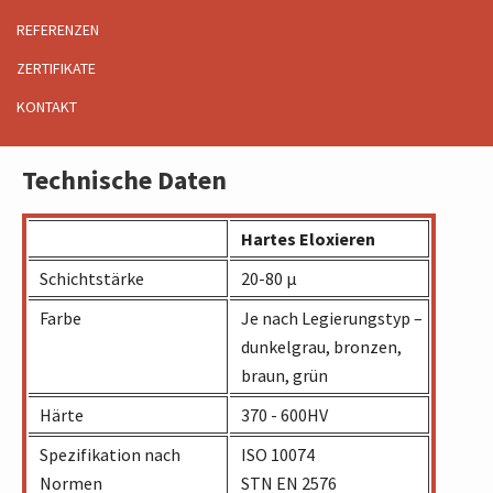
Typ des Werkstoffs. Die Methode bietet eine
REFERENZEN
wesentliche Verbesserung der
ZERTIFIKATE
Funktionseigenschaften und sichert Langlebigkeit
KONTAKT
von Teilen aus Aluminium.
Technische Daten
Hartes Eloxieren
Schichtstärke
20-80 µ
Farbe
Je nach Legierungstyp –
dunkelgrau, bronzen,
braun, grün
Härte
370 - 600HV
Spezifikation nach
ISO 10074
Normen
STN EN 2576