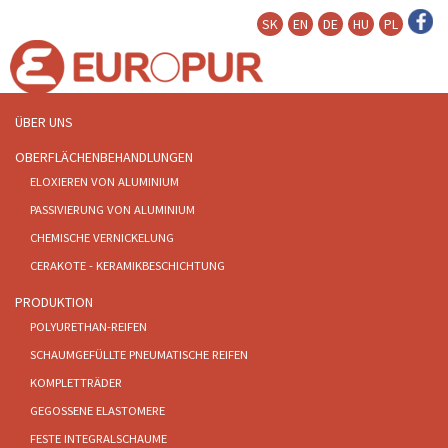
SK
EN
DE
HU
PL
ÜBER UNS
OBERFLÄCHENBEHANDLUNGEN
ELOXIEREN VON ALUMINIUM
PASSIVIERUNG VON ALUMINIUM
CHEMISCHE VERNICKELUNG
Hartes Eloxieren
CERAKOTE - KERAMIKBESCHICHTUNG
PRODUKTION
POLYURETHAN-REIFEN
SCHAUMGEFÜLLTE PNEUMATISCHE REIFEN
Eine Anoden-Oxidschicht mit wesentlich höherer
KOMPLETTRÄDER
Abriebfestigkeit und Härte im Vergleich zum
GEGOSSENE ELASTOMERE
ursprünglichen oder natürlich eloxierten Material.
FESTE INTEGRALSCHAUME
Die Stärke beträgt 15 bis 75 μm in Abhängigkeit vom