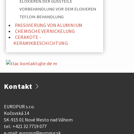
ELOXIEREN DER GUSSTEILE
VORBEHANDLUNG VOR DEM ELOXIEREN
TEFLON-BEHANDLUNG
PASSIVIERUNG VON ALUMINIUM
CHEMISCHE VERNICKELUNG
CERAKOTE -
KERAMIKBESCHICHTUNG
Kontakt
EUROPUR s.r.o.
Kočovská 14
SK-915 01 Nové Mesto nad Váhom
tel.:
+421 32 7719 077
e-mail:
europur@europur.sk