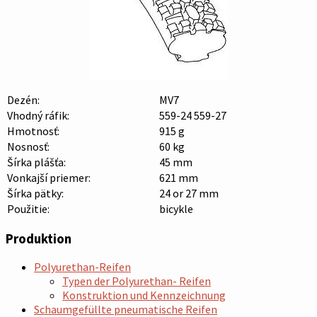
Dezén:
MV7
Vhodný ráfik:
559-24 559-27
Hmotnosť:
915 g
Nosnosť:
60 kg
Šírka plášťa:
45 mm
Vonkajší priemer:
621 mm
Šírka pätky:
24 or 27 mm
Použitie:
bicykle
Produktion
Polyurethan-Reifen
Typen der Polyurethan- Reifen
Konstruktion und Kennzeichnung
Schaumgefüllte pneumatische Reifen