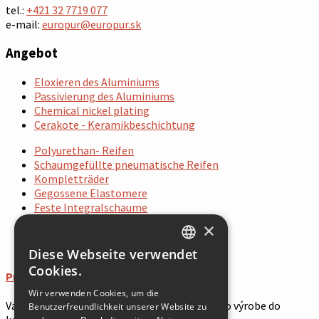
tel.:
+421 32 7719 077
e-mail:
europur@europur.sk
Angebot
Eloxieren des Aluminiums
Passivierung des Aluminiums
Chemical nickel plating
Cerakote - Keramikbeschichtung
Polyurethan- Reifen
Schaumgefüllte pneumatische Reifen
Kompletträder
Gegossene Elastomere
Feste Integralschaume
×
1
2
Diese Webseite verwendet
SLOVAK
Cookies.
Prevádzka do konca roka 2024
GERMAN
Wir verwenden Cookies, um die
Vážení zákazníci, radi by sme Vás informovali o výrobe do
Benutzerfreundlichkeit unserer Website zu
ENGLISH