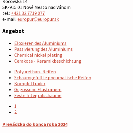
Kočovská 14
SK-915 01 Nové Mesto nad Váhom
tel.:
+421 32 7719 077
e-mail:
europur@europur.sk
Angebot
Eloxieren des Aluminiums
Passivierung des Aluminiums
Chemical nickel plating
Cerakote - Keramikbeschichtung
Polyurethan- Reifen
Schaumgefüllte pneumatische Reifen
Kompletträder
Gegossene Elastomere
Feste Integralschaume
1
2
Prevádzka do konca roka 2024