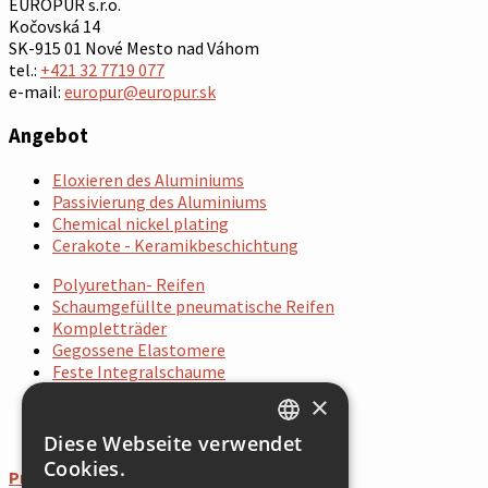
EUROPUR s.r.o.
Kočovská 14
SK-915 01 Nové Mesto nad Váhom
tel.:
+421 32 7719 077
e-mail:
europur@europur.sk
Angebot
Eloxieren des Aluminiums
Passivierung des Aluminiums
Chemical nickel plating
Cerakote - Keramikbeschichtung
Polyurethan- Reifen
Schaumgefüllte pneumatische Reifen
Kompletträder
Gegossene Elastomere
Feste Integralschaume
×
1
2
Diese Webseite verwendet
SLOVAK
Cookies.
Prevádzka do konca roka 2024
GERMAN