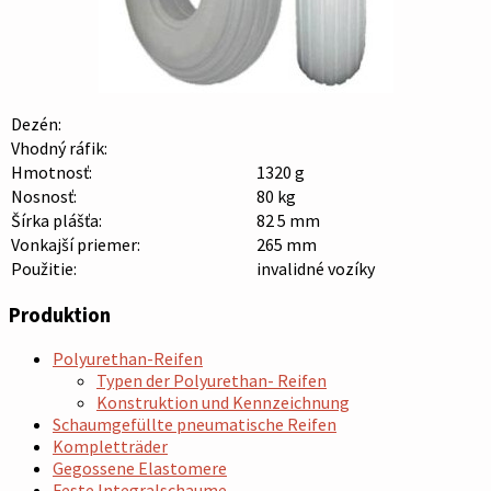
Dezén:
Vhodný ráfik:
Hmotnosť:
1320 g
Nosnosť:
80 kg
Šírka plášťa:
82 5 mm
Vonkajší priemer:
265 mm
Použitie:
invalidné vozíky
Produktion
Polyurethan-Reifen
Typen der Polyurethan- Reifen
Konstruktion und Kennzeichnung
Schaumgefüllte pneumatische Reifen
Kompletträder
Gegossene Elastomere
Feste Integralschaume