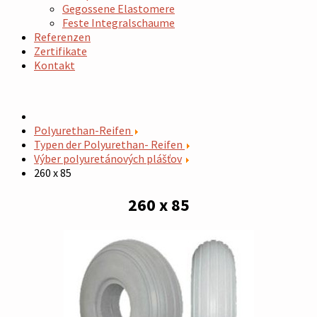
Gegossene Elastomere
Feste Integralschaume
Referenzen
Zertifikate
Kontakt
Polyurethan-Reifen
Typen der Polyurethan- Reifen
Výber polyuretánových plášťov
260 x 85
260 x 85