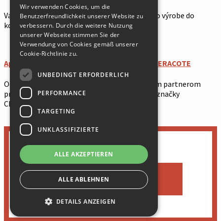
Wir verwenden Cookies, um die
Vážení zákazníci, radi by sme Vás informovali o výrobe do
Benutzerfreundlichkeit unserer Website zu
ENGLISH
konca roka 2024.
verbessern. Durch die weitere Nutzung
HUNGARIAN
unserer Webseite stimmen Sie der
Verwendung von Cookies gemäß unserer
Cookie-Richtlinie zu.
Aplikovanie keramického povlaku značky CERACOTE
UNBEDINGT ERFORDERLICH
Od októbra 2021 sme pre Slovensko oficiálnym partnerom
PERFORMANCE
pre aplikáciu keramického povlaku americkej značky
CERACOTE.
TARGETING
UNKLASSIFIZIERTE
×
ALLE AKZEPTIEREN
ALLE ABLEHNEN
DETAILS ANZEIGEN