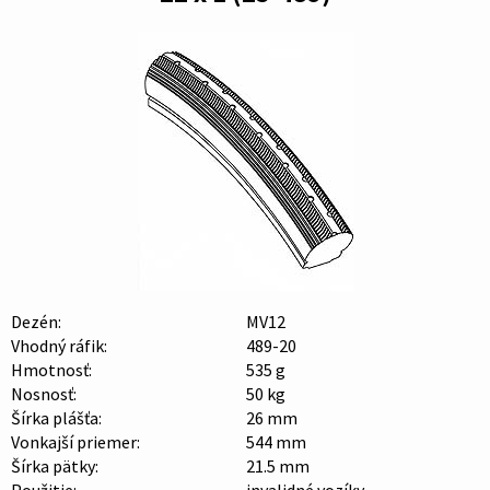
Dezén:
MV12
Vhodný ráfik:
489-20
Hmotnosť:
535 g
Nosnosť:
50 kg
Šírka plášťa:
26 mm
Vonkajší priemer:
544 mm
Šírka pätky:
21.5 mm
Použitie:
invalidné vozíky