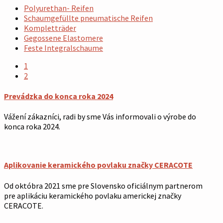
Polyurethan- Reifen
Schaumgefüllte pneumatische Reifen
Kompletträder
Gegossene Elastomere
Feste Integralschaume
1
2
Prevádzka do konca roka 2024
Vážení zákazníci, radi by sme Vás informovali o výrobe do
konca roka 2024.
Aplikovanie keramického povlaku značky CERACOTE
Od októbra 2021 sme pre Slovensko oficiálnym partnerom
pre aplikáciu keramického povlaku americkej značky
CERACOTE.