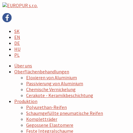
SK
EN
DE
HU
PL
Über uns
Oberflächenbehandlungen
Eloxieren von Aluminium
Passivierung von Aluminium
Chemische Vernickelung
Cerakote - Keramikbeschichtung
Produktion
Polyurethan-Reifen
Schaumgefüllte pneumatische Reifen
Kompletträder
Gegossene Elastomere
Feste Integralschaume