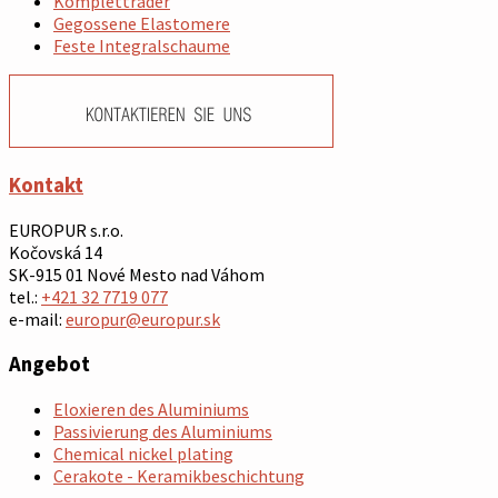
Kompletträder
Gegossene Elastomere
Feste Integralschaume
Kontakt
EUROPUR s.r.o.
Kočovská 14
SK-915 01 Nové Mesto nad Váhom
tel.:
+421 32 7719 077
e-mail:
europur@europur.sk
Angebot
Eloxieren des Aluminiums
Passivierung des Aluminiums
Chemical nickel plating
Cerakote - Keramikbeschichtung